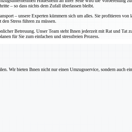
ugsunternehmen Hildesheim an Ihrer Seite wird die Vorbereitung zum K
tte – so dass nichts dem Zufall überlassen bleibt.
nsport – unsere Experten kümmern sich um alles. Sie profitieren von 
t den Stress führen zu müssen.
cher Betreuung. Unser Team steht Ihnen jederzeit mit Rat und Tat zur
anen für Sie zum einfachen und stressfreien Prozess.
ilen. Wir bieten Ihnen nicht nur einen Umzugsservice, sondern auch ei