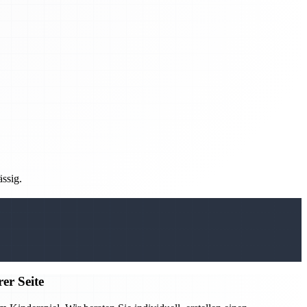
ässig.
er Seite