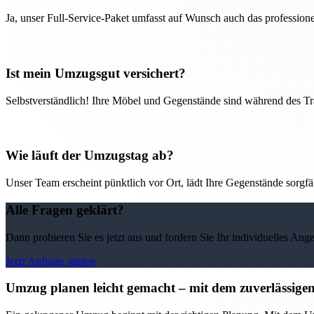
Ja, unser Full-Service-Paket umfasst auf Wunsch auch das professio
Ist mein Umzugsgut versichert?
Selbstverständlich! Ihre Möbel und Gegenstände sind während des Tra
Wie läuft der Umzugstag ab?
Unser Team erscheint pünktlich vor Ort, lädt Ihre Gegenstände sorgfälti
Alle Fragen geklärt?
Dann probieren Sie es jetzt aus und fordern Sie Ihr individuelles Ang
Jetzt Anfrage starten
Umzug planen leicht gemacht – mit dem zuverlässig