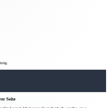
ässig.
er Seite