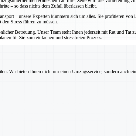
ugsunternehmen Hildesheim an Ihrer Seite wird die Vorbereitung zum K
tte – so dass nichts dem Zufall überlassen bleibt.
nsport – unsere Experten kümmern sich um alles. Sie profitieren von 
t den Stress führen zu müssen.
cher Betreuung. Unser Team steht Ihnen jederzeit mit Rat und Tat zur
anen für Sie zum einfachen und stressfreien Prozess.
ilen. Wir bieten Ihnen nicht nur einen Umzugsservice, sondern auch ei