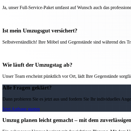
Ja, unser Full-Service-Paket umfasst auf Wunsch auch das professio
Ist mein Umzugsgut versichert?
Selbstverständlich! Ihre Möbel und Gegenstände sind während des Tra
Wie läuft der Umzugstag ab?
Unser Team erscheint pünktlich vor Ort, lädt Ihre Gegenstände sorgfälti
Alle Fragen geklärt?
Dann probieren Sie es jetzt aus und fordern Sie Ihr individuelles Ang
Jetzt Anfrage starten
Umzug planen leicht gemacht – mit dem zuverlässig