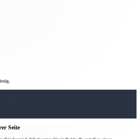
ässig.
er Seite