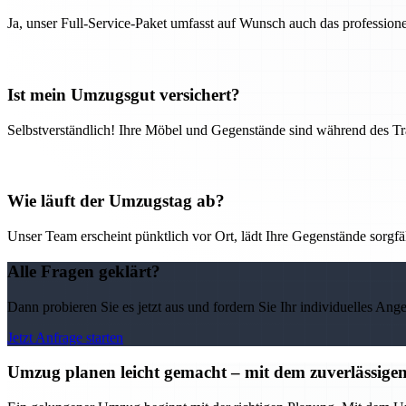
Ja, unser Full-Service-Paket umfasst auf Wunsch auch das professio
Ist mein Umzugsgut versichert?
Selbstverständlich! Ihre Möbel und Gegenstände sind während des Tra
Wie läuft der Umzugstag ab?
Unser Team erscheint pünktlich vor Ort, lädt Ihre Gegenstände sorgfälti
Alle Fragen geklärt?
Dann probieren Sie es jetzt aus und fordern Sie Ihr individuelles Ang
Jetzt Anfrage starten
Umzug planen leicht gemacht – mit dem zuverlässig