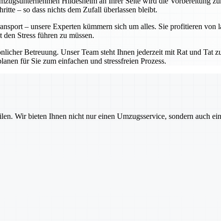
ugsunternehmen Hildesheim an Ihrer Seite wird die Vorbereitung zum K
tte – so dass nichts dem Zufall überlassen bleibt.
nsport – unsere Experten kümmern sich um alles. Sie profitieren von 
t den Stress führen zu müssen.
cher Betreuung. Unser Team steht Ihnen jederzeit mit Rat und Tat zur
anen für Sie zum einfachen und stressfreien Prozess.
ilen. Wir bieten Ihnen nicht nur einen Umzugsservice, sondern auch ei