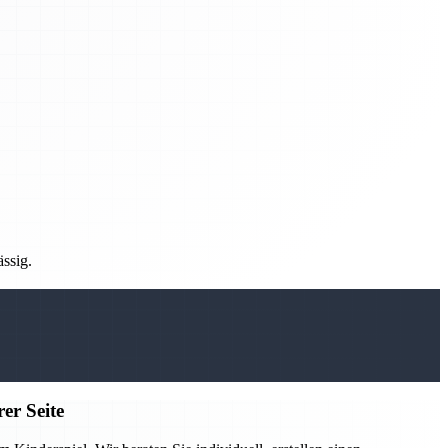
ässig.
er Seite