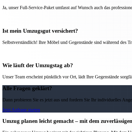
Ja, unser Full-Service-Paket umfasst auf Wunsch auch das professio
Ist mein Umzugsgut versichert?
Selbstverständlich! Ihre Möbel und Gegenstände sind während des Tra
Wie läuft der Umzugstag ab?
Unser Team erscheint pünktlich vor Ort, lädt Ihre Gegenstände sorgfälti
Alle Fragen geklärt?
Dann probieren Sie es jetzt aus und fordern Sie Ihr individuelles Ang
Jetzt Anfrage starten
Umzug planen leicht gemacht – mit dem zuverlässig