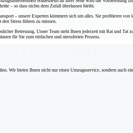
ugsunternehmen Hildesheim an Ihrer Seite wird die Vorbereitung zum K
tte – so dass nichts dem Zufall überlassen bleibt.
nsport – unsere Experten kümmern sich um alles. Sie profitieren von 
t den Stress führen zu müssen.
cher Betreuung. Unser Team steht Ihnen jederzeit mit Rat und Tat zur
anen für Sie zum einfachen und stressfreien Prozess.
ilen. Wir bieten Ihnen nicht nur einen Umzugsservice, sondern auch ei