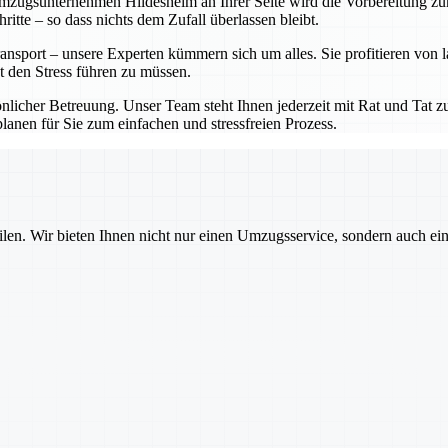
ugsunternehmen Hildesheim an Ihrer Seite wird die Vorbereitung zum K
tte – so dass nichts dem Zufall überlassen bleibt.
nsport – unsere Experten kümmern sich um alles. Sie profitieren von 
t den Stress führen zu müssen.
cher Betreuung. Unser Team steht Ihnen jederzeit mit Rat und Tat zur
anen für Sie zum einfachen und stressfreien Prozess.
ilen. Wir bieten Ihnen nicht nur einen Umzugsservice, sondern auch ei