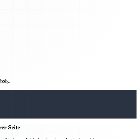
ässig.
er Seite