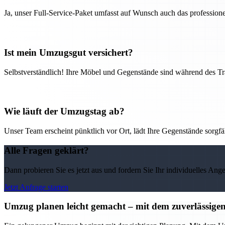
Ja, unser Full-Service-Paket umfasst auf Wunsch auch das professio
Ist mein Umzugsgut versichert?
Selbstverständlich! Ihre Möbel und Gegenstände sind während des Tra
Wie läuft der Umzugstag ab?
Unser Team erscheint pünktlich vor Ort, lädt Ihre Gegenstände sorgfälti
Alle Fragen geklärt?
Dann probieren Sie es jetzt aus und fordern Sie Ihr individuelles Ang
Jetzt Anfrage starten
Umzug planen leicht gemacht – mit dem zuverlässig