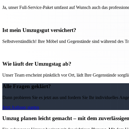
Ja, unser Full-Service-Paket umfasst auf Wunsch auch das professio
Ist mein Umzugsgut versichert?
Selbstverständlich! Ihre Möbel und Gegenstände sind während des Tra
Wie läuft der Umzugstag ab?
Unser Team erscheint pünktlich vor Ort, lädt Ihre Gegenstände sorgfälti
Alle Fragen geklärt?
Dann probieren Sie es jetzt aus und fordern Sie Ihr individuelles Ang
Jetzt Anfrage starten
Umzug planen leicht gemacht – mit dem zuverlässig