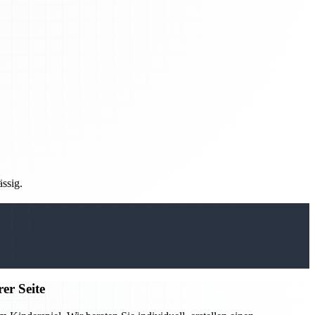
ässig.
er Seite