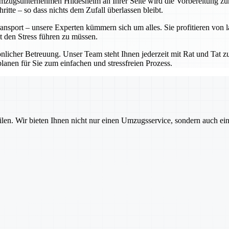
ugsunternehmen Hildesheim an Ihrer Seite wird die Vorbereitung zum K
tte – so dass nichts dem Zufall überlassen bleibt.
nsport – unsere Experten kümmern sich um alles. Sie profitieren von 
t den Stress führen zu müssen.
cher Betreuung. Unser Team steht Ihnen jederzeit mit Rat und Tat zur
anen für Sie zum einfachen und stressfreien Prozess.
ilen. Wir bieten Ihnen nicht nur einen Umzugsservice, sondern auch ei